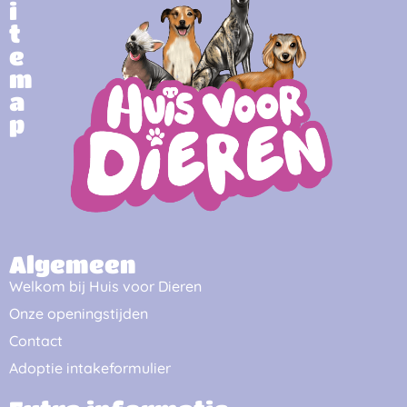
i
t
e
m
a
p
Algemeen
Welkom bij Huis voor Dieren
Onze openingstijden
Contact
Adoptie intakeformulier