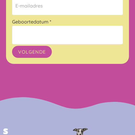
Geboortedatum
*
VOLGENDE
S