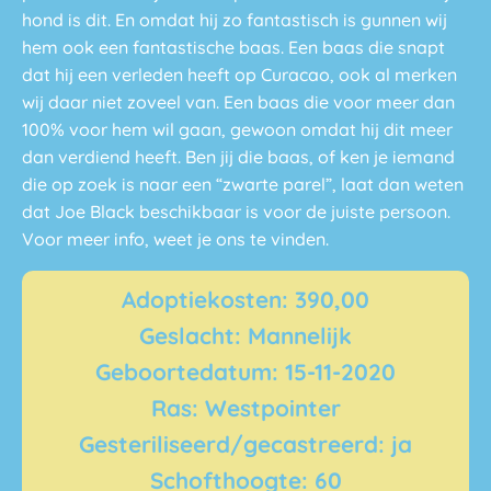
hond is dit. En omdat hij zo fantastisch is gunnen wij
hem ook een fantastische baas. Een baas die snapt
dat hij een verleden heeft op Curacao, ook al merken
wij daar niet zoveel van. Een baas die voor meer dan
100% voor hem wil gaan, gewoon omdat hij dit meer
dan verdiend heeft. Ben jij die baas, of ken je iemand
die op zoek is naar een “zwarte parel”, laat dan weten
dat Joe Black beschikbaar is voor de juiste persoon.
Voor meer info, weet je ons te vinden.
Adoptiekosten: 390,00
Geslacht: Mannelijk
Geboortedatum: 15-11-2020
Ras: Westpointer
Gesteriliseerd/gecastreerd: ja
Schofthoogte: 60