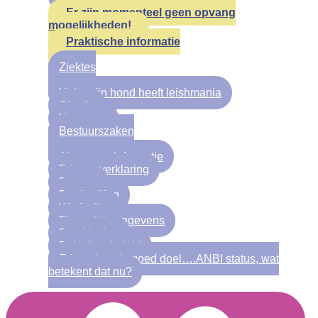
Er zijn momenteel geen opvang
mogelijkheden!
Praktische informatie
Ziektes
Help mijn hond heeft leishmania
Giardia
Hartworm
Bestuurszaken
Algemene informatie
Privacy verklaring
Bestuur
Doelstelling
Werkwijze
Financiële gegevens
Beleidsplan
Beloningsbeleid
Erkenning als goed doel….ANBI status, wat
betekent dat nu?