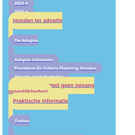
2024 ♥
2023 ♥
Honden ter adoptie
Ter Adoptie
Adoptie informatie
Procedure En Criteria Plaatsing Honden
Adoptie intakeformulier
Er zijn momenteel geen opvang
mogelijkheden!
Praktische informatie
Ziektes