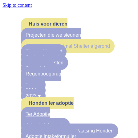
Skip to content
Huis voor dieren
Projecten die we steunen
Bronx Familia Animal Shelter afgerond
Theo – Afgerond
Jouby afgerond
Leuke momenten
Onze dokter
Regenboogbrug
2025 ♥
2024 ♥
2023 ♥
Honden ter adoptie
Ter Adoptie
Adoptie informatie
Procedure En Criteria Plaatsing Honden
Adoptie intakeformulier