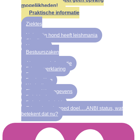
mogelijkheden!
Praktische informatie
Ziektes
Help mijn hond heeft leishmania
Giardia
Hartworm
Bestuurszaken
Algemene informatie
Privacy verklaring
Bestuur
Doelstelling
Werkwijze
Financiële gegevens
Beleidsplan
Beloningsbeleid
Erkenning als goed doel….ANBI status, wat
betekent dat nu?