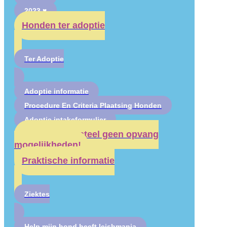
2023 ♥
Honden ter adoptie
Ter Adoptie
Adoptie informatie
Procedure En Criteria Plaatsing Honden
Adoptie intakeformulier
Er zijn momenteel geen opvang
mogelijkheden!
Praktische informatie
Ziektes
Help mijn hond heeft leishmania