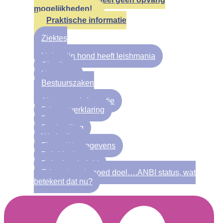
mogelijkheden!
Praktische informatie
Ziektes
Help mijn hond heeft leishmania
Giardia
Hartworm
Bestuurszaken
Algemene informatie
Privacy verklaring
Bestuur
Doelstelling
Werkwijze
Financiële gegevens
Beleidsplan
Beloningsbeleid
Erkenning als goed doel….ANBI status, wat
betekent dat nu?