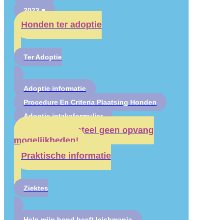
2023 ♥
Honden ter adoptie
Ter Adoptie
Adoptie informatie
Procedure En Criteria Plaatsing Honden
Adoptie intakeformulier
Er zijn momenteel geen opvang
mogelijkheden!
Praktische informatie
Ziektes
Help mijn hond heeft leishmania